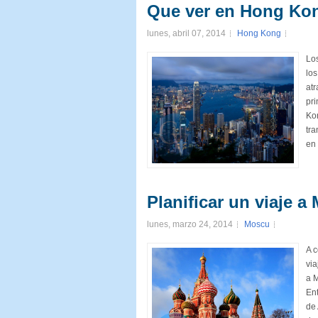
Que ver en Hong Ko
lunes, abril 07, 2014
Hong Kong
Los
los
atr
pri
Kon
tra
en 
Planificar un viaje a
lunes, marzo 24, 2014
Moscu
A c
via
a 
En
de 