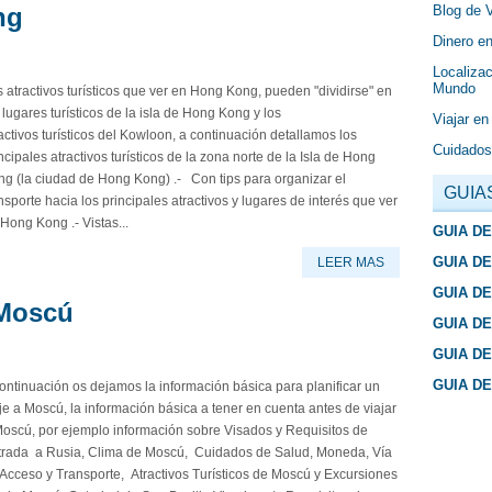
Blog de 
ng
Dinero en
Localizac
Mundo
 atractivos turísticos que ver en Hong Kong, pueden "dividirse" en
 lugares turísticos de la isla de Hong Kong y los
Viajar en
activos turísticos del Kowloon, a continuación detallamos los
Cuidados
ncipales atractivos turísticos de la zona norte de la Isla de Hong
g (la ciudad de Hong Kong) .- Con tips para organizar el
GUIA
nsporte hacia los principales atractivos y lugares de interés que ver
Hong Kong .- Vistas...
GUIA D
GUIA D
LEER MAS
GUIA D
 Moscú
GUIA D
GUIA D
GUIA D
ontinuación os dejamos la información básica para planificar un
je a Moscú, la información básica a tener en cuenta antes de viajar
Moscú, por ejemplo información sobre Visados y Requisitos de
trada a Rusia, Clima de Moscú, Cuidados de Salud, Moneda, Vía
Acceso y Transporte, Atractivos Turísticos de Moscú y Excursiones