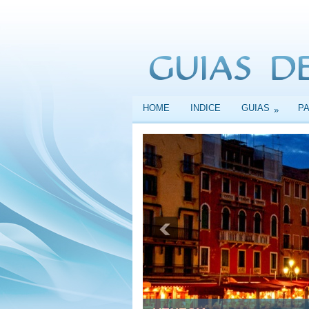
HOME
INDICE
GUIAS
P
»