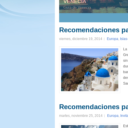
VENECIA
Guía de Venecia.
1
2
3
4
5
Recomendaciones para
viernes, diciembre 19, 2014
Europa
,
Islas
La 
Gre
sin
dud
bar
des
San
Recomendaciones par
martes, noviembre 25, 2014
Europa
,
Invit
Es