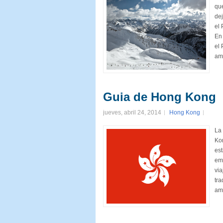
que
de
el 
En 
el 
amb
Guia de Hong Kong
jueves, abril 24, 2014
Hong Kong
La
Kon
est
emb
via
tra
amb