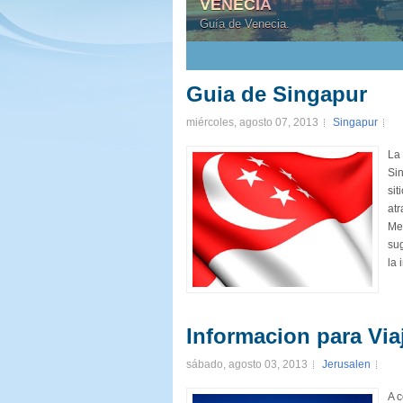
VENECIA
Guía de Venecia.
1
2
3
4
5
Guia de Singapur
miércoles, agosto 07, 2013
Singapur
La 
Si
sit
atr
Mer
su
la 
Informacion para Via
sábado, agosto 03, 2013
Jerusalen
A c