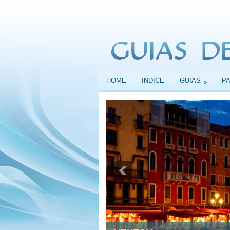
HOME
INDICE
GUIAS
P
»