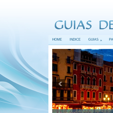
HOME
INDICE
GUIAS
P
»