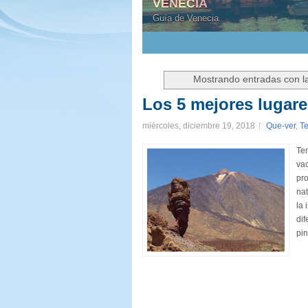
VENECIA
Guía de Venecia.
1
2
3
4
5
Mostrando entradas con l
Los 5 mejores lugare
miércoles, diciembre 19, 2018
Que-ver
,
Te
Ten
vac
pro
nat
la 
di
pin