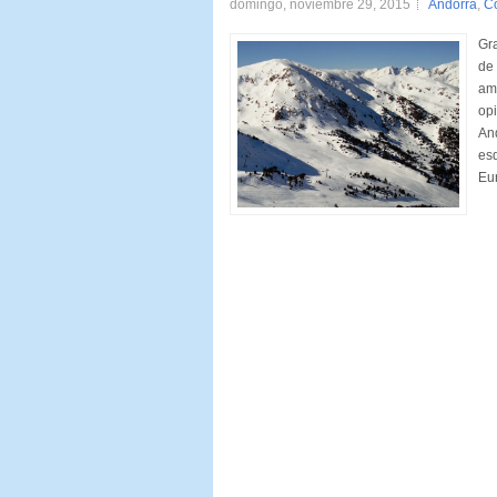
domingo, noviembre 29, 2015
Andorra
,
C
Gra
de 
ama
opi
An
esq
Eur