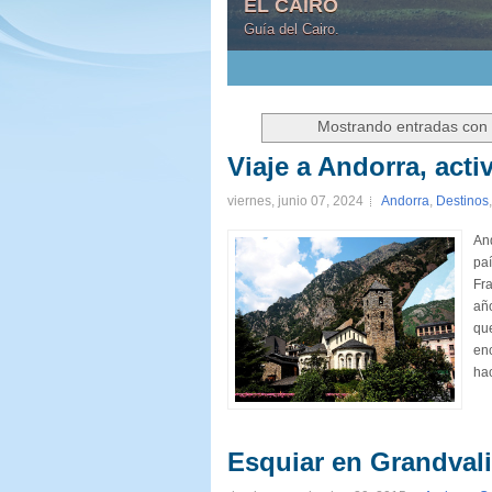
EL CAIRO
Guía del Cairo.
1
2
3
4
5
Mostrando entradas con 
Viaje a Andorra, acti
viernes, junio 07, 2024
Andorra
,
Destinos
And
paí
Fra
año
que
enc
hac
Esquiar en Grandvali