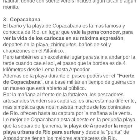
natural, donde con suerte veréis incluso algún tucan o algún
monito.
3 - Copacabana
El barrio y la playa de Copacabana es la mas famosa y
conocida de Rio, un lugar que
vale la pena conocer, para
ver la vida de los cariocas en su máxima expresión
,
deportes en la playa, chiringuitos, baños de sol y
chapuzones en el Atlántico. ,
Pero también es un excelente lugar para salir a andar por la
tarde cuando cae el sol, el paseo que la bordea es de 4
kilómetros desde Lema hasta Arpoador.
Ademas de la playa durante el paseo podéis ver el
"Fuerte
de Copacabana
", una base militar en tiempo de guerra con
un museo que está abierto al público.
Por la mañana al frente de la fortaleza, los pescadores
artesanales venden sus capturas, es una estampa diferente,
mas simpática que nos muestra muchos de los contrastes
de Rio. ofrecen hasta su captura por la mañana a la venta.
Lo mejor de Copacabana esta al oeste en la pequeña playa
que la separa de Ipanema,
la playa de Arpoador la mejor
playa urbana de Rio para surfear
y desde la "punta" de
Arpoador se tienen los mejores atardeceres de Rio.