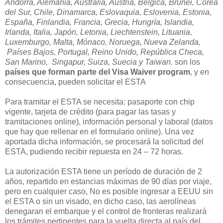
Andorra, Alemania, Australia, Austria, Bélgica, Brunei, Corea
del Sur, Chile, Dinamarca, Eslovaquia, Eslovenia, Estonia,
España, Finlandia, Francia, Grecia, Hungría, Islandia,
Irlanda, Italia, Japón, Letonia, Liechtenstein, Lituania,
Luxemburgo, Malta, Mónaco, Noruega, Nueva Zelanda,
Países Bajos, Portugal, Reino Unido, República Checa,
San Marino, Singapur, Suiza, Suecia y Taiwan.
son los
países que forman parte del Visa Waiver program
, y en
consecuencia, pueden solicitar el ESTA
Para tramitar el ESTA se necesita: pasaporte con chip
vigente, tarjeta de crédito (para pagar las tasas y
tramitaciones online), información personal y laboral (datos
que hay que rellenar en el formulario online). Una vez
aportada dicha información, se procesará la solicitud del
ESTA, pudiendo recibir repuesta en 24 – 72 horas.
La autorización ESTA tiene un período de duración de 2
años, repartido en estancias máximas de 90 días por viaje,
pero en cualquier caso, No es posible ingresar a EEUU sin
el ESTA o sin un visado, en dicho caso, las aerolíneas
denegaran el embarque y el control de fronteras realizará
los trámites pertinentes para la vuelta directa al país del