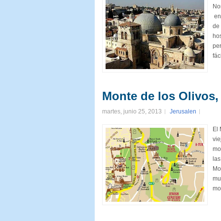
Nor
en 
de 
hos
pe
fác
Monte de los Olivos,
martes, junio 25, 2013
Jerusalen
El 
vi
mo
las
Mon
muy
mon