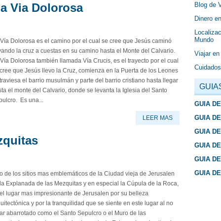
Blog de 
la Via Dolorosa
Dinero en
Localizac
Mundo
Vía Dolorosa es el camino por el cual se cree que Jesús caminó
vando la cruz a cuestas en su camino hasta el Monte del Calvario.
Viajar en
Vía Dolorosa también llamada Vía Crucis, es el trayecto por el cual
Cuidados
cree que Jesús llevo la Cruz, comienza en la Puerta de los Leones
traviesa el barrio musulmán y parte del barrio cristiano hasta llegar
GUIA
ta el monte del Calvario, donde se levanta la Iglesia del Santo
ulcro. Es una...
GUIA D
GUIA D
LEER MAS
GUIA D
zquitas
GUIA D
GUIA D
GUIA D
 de los sitios mas emblemáticos de la Ciudad vieja de Jerusalen
la Explanada de las Mezquitas y en especial la Cúpula de la Roca,
el lugar mas impresionante de Jerusalen por su belleza
uitectónica y por la tranquilidad que se siente en este lugar al no
ar abarrotado como el Santo Sepulcro o el Muro de las