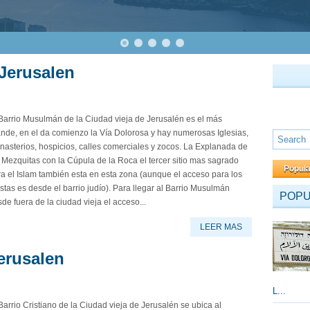
Jerusalen
Barrio Musulmán de la Ciudad vieja de Jerusalén es el más
nde, en el da comienzo la Vía Dolorosa y hay numerosas Iglesias,
asterios, hospicios, calles comerciales y zocos. La Explanada de
 Mezquitas con la Cúpula de la Roca el tercer sitio mas sagrado
Popul
a el Islam también esta en esta zona (aunque el acceso para los
istas es desde el barrio judío). Para llegar al Barrio Musulmán
POP
de fuera de la ciudad vieja el acceso...
LEER MAS
Jerusalen
L...
Barrio Cristiano de la Ciudad vieja de Jerusalén se ubica al