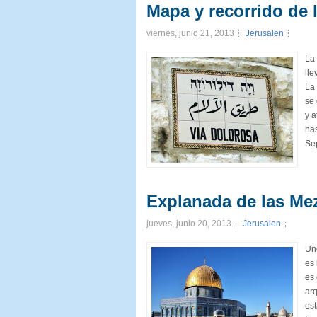
Mapa y recorrido de 
viernes, junio 21, 2013
Jerusalen
La 
lle
La 
se 
y a
has
Sep
Explanada de las Me
jueves, junio 20, 2013
Jerusalen
Uno
es 
es 
arq
est