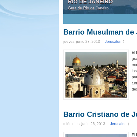
RIO DE JANEIRO
Guía de Rio de Janeiro
1
2
3
4
5
Barrio Musulman de 
jueves, junio 27, 2013
Jerusalen
El 
gra
mon
las
par
tur
des
Barrio Cristiano de 
miércoles, junio 26, 2013
Jerusalen
El 