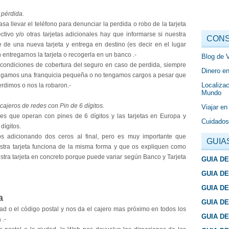
 pérdida.
a llevar el teléfono para denunciar la perdida o robo de la tarjeta
ectivo y/o otras tarjetas adicionales hay que informarse si nuestra
CONS
e de una nueva tarjeta y entrega en destino (es decir en el lugar
entregarnos la tarjeta o recogerla en un banco .-
Blog de 
 condiciones de cobertura del seguro en caso de perdida, siempre
Dinero en
tengamos una franquicia pequeña o no tengamos cargos a pesar que
Localizac
erdimos o nos la robaron.-
Mundo
 cajeros de redes con Pin de 6 dígitos.
Viajar en
s que operan con pines de 6 dígitos y las tarjetas en Europa y
Cuidados
dígitos.
s adicionando dos ceros al final, pero es muy importante que
GUIA
estra tarjeta funciona de la misma forma y que os expliquen como
estra tarjeta en concreto porque puede variar según Banco y Tarjeta
GUIA D
GUIA D
GUIA D
a
GUIA D
ad o el código postal y nos da el cajero mas próximo en todos los
GUIA D
 .-