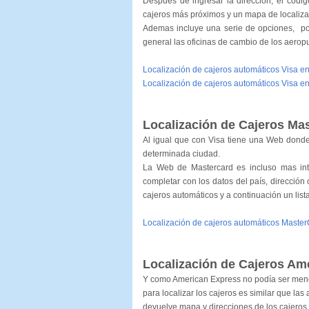
Después de ingresar la dirección, el códig
cajeros más próximos y un mapa de localiza
Ademas incluye una serie de opciones, por
general las oficinas de cambio de los aero
Localización de cajeros automáticos Visa e
Localización de cajeros automáticos Visa e
Localización de Cajeros Ma
Al igual que con Visa tiene una Web donde 
determinada ciudad.
La Web de Mastercard es incluso mas int
completar con los datos del país, dirección
cajeros automáticos y a continuación un list
Localización de cajeros automáticos Maste
Localización
de Cajeros Am
Y como American Express no podía ser menos
para localizar los cajeros es similar que las 
devuelve mapa y direcciones de los cajeros