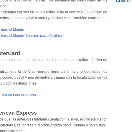
o postal o la ciudad, la Web nos devuelve las direcciones de los
GUIA D
ción.
 ejemplo cajeros en aeropuertos, esta la veo muy útil porque en
puertos tienen muy mal cambio y muchas veces también comisiones.
n todo el Mundo
n todo el Mundo (Versión para Móviles)
sterCard
podemos conocer los cajeros disponibles para retirar efectivo en
uitiva que la de Visa, porque tiene un formulario que debemos
 o código postal y nos devuelve un mapa con la localización de los
ado con las direcciones.
rCard en todo el Mundo
erican Express
 que las anteriores también cuenta con la suya, el procedimiento
anteriores, se ingresa dirección, codigo postal, ciudad y pais y nos
 mas proximos .-