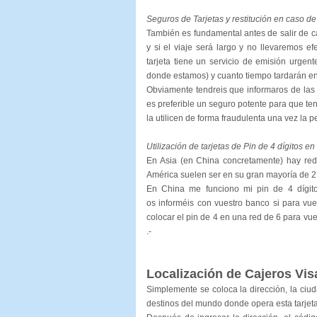
Seguros de Tarjetas y restitución en caso de
También es fundamental antes de salir de cas
y si el viaje será largo y no llevaremos ef
tarjeta tiene un servicio de emisión urgent
donde estamos) y cuanto tiempo tardarán en 
Obviamente tendreis que informaros de las
es preferible un seguro potente para que 
la utilicen de forma fraudulenta una vez la p
Utilización de tarjetas de Pin de 4 dígitos en
En Asia (en China concretamente) hay rede
América suelen ser en su gran mayoría de 2 
En China me funciono mi pin de 4 dígito
os informéis con vuestro banco si para vu
colocar el pin de 4 en una red de 6 para vu
.-
Localización
de Cajeros
Vis
Simplemente se coloca la dirección, la ciud
destinos del mundo donde opera esta tarjeta