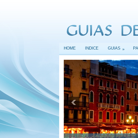
HOME
INDICE
GUIAS
P
»