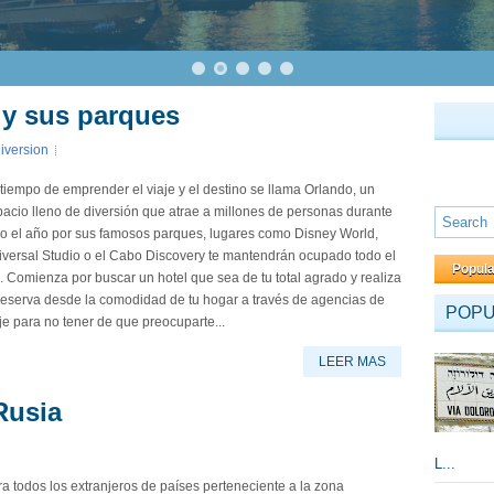
 y sus parques
iversion
tiempo de emprender el viaje y el destino se llama Orlando, un
acio lleno de diversión que atrae a millones de personas durante
do el año por sus famosos parques, lugares como Disney World,
iversal Studio o el Cabo Discovery te mantendrán ocupado todo el
Popul
. Comienza por buscar un hotel que sea de tu total agrado y realiza
reserva desde la comodidad de tu hogar a través de agencias de
POP
je para no tener de que preocuparte...
LEER MAS
Rusia
L...
a todos los extranjeros de países perteneciente a la zona