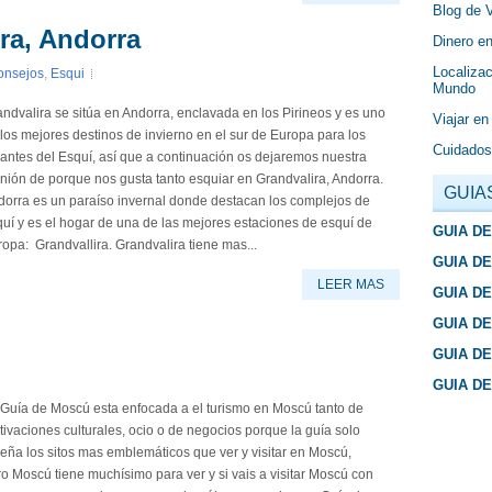
Blog de 
ra, Andorra
Dinero en
Localizac
onsejos
,
Esqui
Mundo
ndvalira se sitúa en Andorra, enclavada en los Pirineos y es uno
Viajar en
los mejores destinos de invierno en el sur de Europa para los
Cuidados
ntes del Esquí, así que a continuación os dejaremos nuestra
nión de porque nos gusta tanto esquiar en Grandvalira, Andorra.
GUIA
dorra es un paraíso invernal donde destacan los complejos de
uí y es el hogar de una de las mejores estaciones de esquí de
GUIA D
opa: Grandvallira. Grandvalira tiene mas...
GUIA D
LEER MAS
GUIA D
GUIA D
GUIA D
GUIA D
 Guía de Moscú esta enfocada a el turismo en Moscú tanto de
ivaciones culturales, ocio o de negocios porque la guía solo
eña los sitos mas emblemáticos que ver y visitar en Moscú,
o Moscú tiene muchísimo para ver y si vais a visitar Moscú con