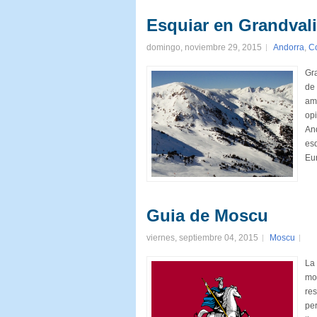
Esquiar en Grandvali
domingo, noviembre 29, 2015
Andorra
,
C
Gra
de 
ama
opi
An
esq
Eur
Guia de Moscu
viernes, septiembre 04, 2015
Moscu
La
mot
res
per