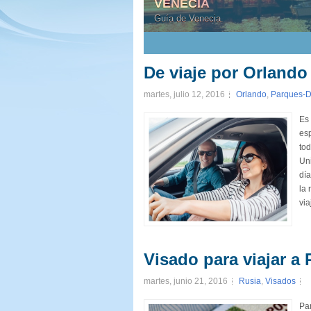
VENECIA
Guía de Venecia.
1
2
3
4
5
De viaje por Orlando
martes, julio 12, 2016
Orlando
,
Parques-D
Es 
esp
to
Un
día
la 
via
Visado para viajar a 
martes, junio 21, 2016
Rusia
,
Visados
Par