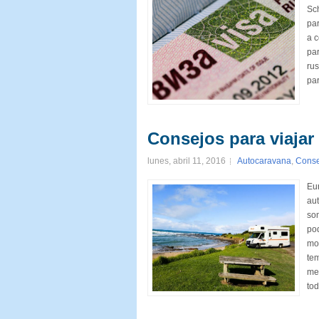
Sc
par
a c
par
rus
par
Consejos para viajar
lunes, abril 11, 2016
Autocaravana
,
Conse
Eur
aut
son
pod
mon
tem
me
tod