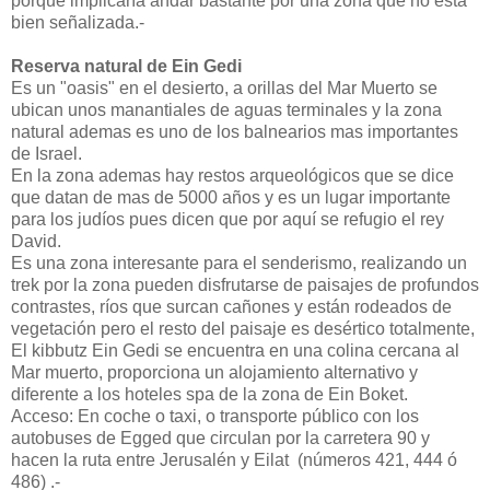
porque implicaría andar bastante por una zona que no esta
bien señalizada.-
Reserva natural de Ein Gedi
Es un "oasis" en el desierto, a orillas del Mar Muerto se
ubican unos manantiales de aguas terminales y la zona
natural ademas es uno de los balnearios mas importantes
de Israel.
En la zona ademas hay restos arqueológicos que se dice
que datan de mas de 5000 años y es un lugar importante
para los judíos pues dicen que por aquí se refugio el rey
David.
Es una zona interesante para el senderismo, realizando un
trek por la zona pueden disfrutarse de paisajes de profundos
contrastes, ríos que surcan cañones y están rodeados de
vegetación pero el resto del paisaje es desértico totalmente,
El kibbutz Ein Gedi se encuentra en una colina cercana al
Mar muerto, proporciona un alojamiento alternativo y
diferente a los hoteles spa de la zona de Ein Boket.
Acceso: En coche o taxi, o transporte público con los
autobuses de Egged que circulan por la carretera 90 y
hacen la ruta entre Jerusalén y Eilat (números 421, 444 ó
486) .-