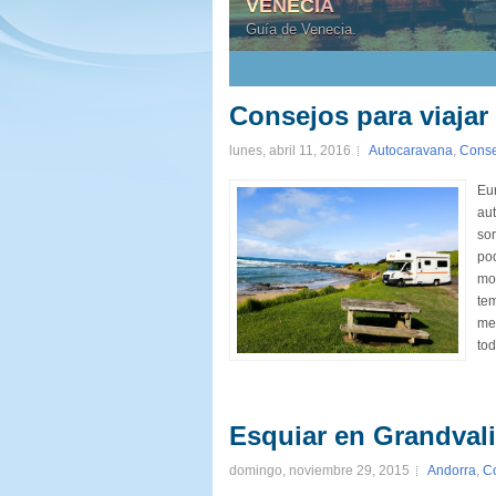
VENECIA
Guía de Venecia.
1
2
3
4
5
Consejos para viajar
lunes, abril 11, 2016
Autocaravana
,
Conse
Eur
aut
son
pod
mon
tem
me
tod
Esquiar en Grandvali
domingo, noviembre 29, 2015
Andorra
,
C