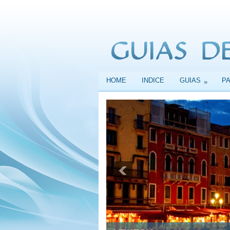
HOME
INDICE
GUIAS
P
»