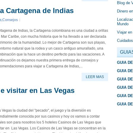
Blog de 
 a Cartagena de Indias
Dinero en
Localizac
s;Consejos
Mundo
tagena de Indias, la Cartagena colombiana es una ciudad a orillas
Viajar en
 Mar Caribe, con mucha historia que le ha llevado a ser declarada
Cuidados
trimonio de la humanidad. Lo mejor de Cartagena son sus playas,
entorno natural que la rodea y un casco antiguo amurallado, una
GUIA
binación que la hace un destino perfecto para las vacaciones. A
ntinuación os dejamos nuestra primera entrega de consejos y
GUIA D
omendaciones para viajar a Cartagena de Indias,...
GUIA D
LEER MAS
GUIA D
GUIA D
e visitar en Las Vegas
GUIA D
GUIA D
 Vegas la ciudad del "pecado", el juego y la diversión es
ndialmente conocida por sus casinos y hoy os vamos a contar
ales son para nosotros los 5 hoteles Casinos de Las Vegas que
itar en Las Vegas. Los Casinos de Las Vegas se concentran en la