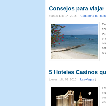
Consejos para viajar
martes, julio 14, 2015
Cartagena-de-India
Car
del
Pa
el 
com
co
rec
5 Hoteles Casinos qu
jueves, julio 09, 2015
Las-Vegas
Las
mu
cu
vis