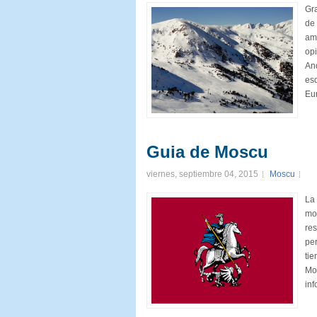
Gra
de 
ama
opi
An
esq
Eur
Guia de Moscu
viernes, septiembre 04, 2015
Moscu
La
mot
res
per
ti
Mos
inf