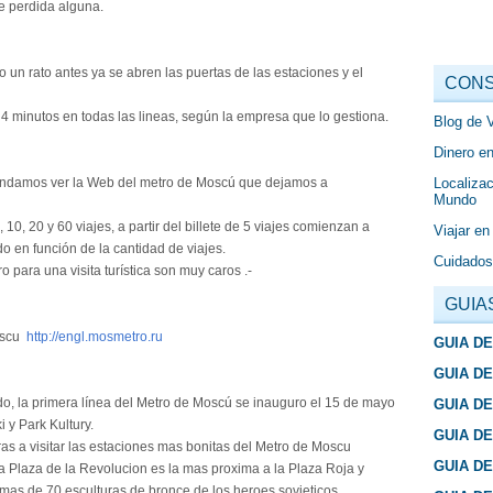
de perdida alguna.
 un rato antes ya se abren las puertas de las estaciones y el
CONS
 minutos en todas las lineas, según la empresa que lo gestiona.
Blog de 
Dinero en
Localizac
mendamos ver la Web del metro de Moscú que dejamos a
Mundo
, 10, 20 y 60 viajes, a partir del billete de 5 viajes comienzan a
Viajar en
 en función de la cantidad de viajes.
Cuidados
para una visita turística son muy caros .-
GUIA
Moscu
http://engl.mosmetro.ru
GUIA D
GUIA D
o, la primera línea del Metro de Moscú se inauguro el 15 de mayo
GUIA D
 y Park Kultury.
GUIA D
s a visitar las estaciones mas bonitas del Metro de Moscu
GUIA D
la Plaza de la Revolucion es la mas proxima a la Plaza Roja y
mas de 70 esculturas de bronce de los heroes sovieticos.