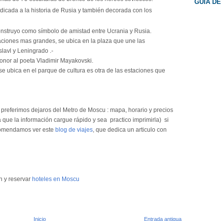
GUIA D
dicada a la historia de Rusia y también decorada con los
onstruyo como símbolo de amistad entre Ucrania y Rusia.
taciones mas grandes, se ubica en la plaza que une las
lavl y Leningrado .-
onor al poeta Vladimir Mayakovski.
se ubica en el parque de cultura es otra de las estaciones que
 preferimos dejaros del Metro de Moscu : mapa, horario y precios
que la información cargue rápido y sea practico imprimirla) si
ecomendamos ver este
blog de viajes
, que dedica un articulo con
n y reservar
hoteles en Moscu
Inicio
Entrada antigua