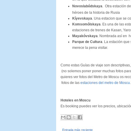
Novoslabódskaya
.
Otra estación de
héroes de la historia de Rusia
Kíyevskaya
. Una estacion que se c
Komsomólskaya
. Es una de las es
estaciones de trenes de Kasan, Yaros
Mayakóvskaya
. Nombrada así en h
Parque de Cultura
. La estación que 
merece la pena visitar.
Como estas Guías de viaje son descriptivas,
(no solemos poner poner muchas fotos para 
quieres ver fotos del Metro de Moscu os r
fotos de las
estaciones del metro de Moscu
.
Hoteles en Moscu
Es booking puedes ver los precios, ubicació
Entrada más reciente