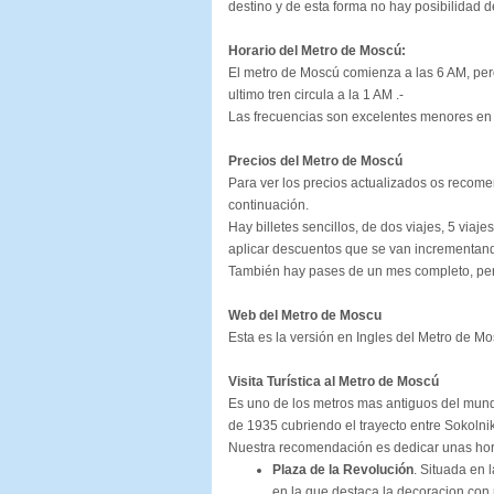
destino y de esta forma no hay posibilidad 
Horario del Metro de Moscú:
El metro de Moscú comienza a las 6 AM, pero
ultimo tren circula a la 1 AM .-
Las frecuencias son excelentes menores en 4
Precios del Metro de Moscú
Para ver los precios actualizados os reco
continuación.
Hay billetes sencillos, de dos viajes, 5 viajes
aplicar descuentos que se van incrementando
También hay pases de un mes completo, pero 
Web del Metro de Moscu
Esta es la versión en Ingles del Metro de 
Visita Turística al Metro de Moscú
Es uno de los metros mas antiguos del mund
de 1935 cubriendo el trayecto entre Sokolniki
Nuestra recomendación es dedicar unas hora
Plaza de la Revolución
. Situada en 
en la que destaca la decoracion con 