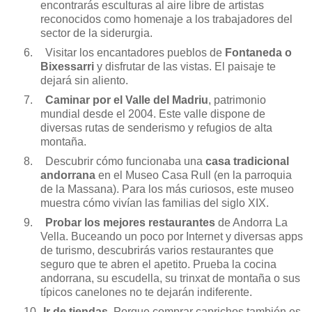
encontrarás esculturas al aire libre de artistas
reconocidos como homenaje a los trabajadores del
sector de la siderurgia.
6.
Visitar los encantadores pueblos de
Fontaneda o
Bixessarri
y disfrutar de las vistas. El paisaje te
dejará sin aliento.
7.
Caminar por el Valle del Madriu
, patrimonio
mundial desde el 2004. Este valle dispone de
diversas rutas de senderis
mo y refugios de alta
montaña.
8.
Descubrir cómo funcionaba una
casa tradicional
andorrana
en el Museo Casa Rull (en la parroquia
de la Massana). Para los más curiosos, este museo
muestra cómo vivían las familias del siglo XIX.
9.
Probar los mejores restaurantes
de Andorra La
Vella. Buceando un poco por Internet y diversas apps
de turismo, descubrirás varios restaurantes que
seguro que te abren el apetito. Prueba la cocina
andorrana, su escudella, su trinxat de montaña o sus
típicos canelones no te dejarán indiferente.
10.
Ir de tiendas
. Porque comprar caprichos también es