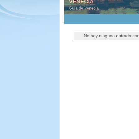
VENECIA
Guía de Venecia.
1
2
3
4
5
No hay ninguna entrada con