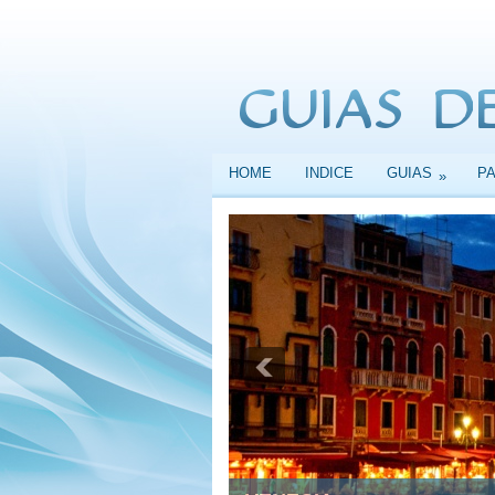
HOME
INDICE
GUIAS
P
»