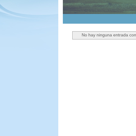
HONG KONG
Guía de Hong Kong.
1
2
3
4
5
No hay ninguna entrada con